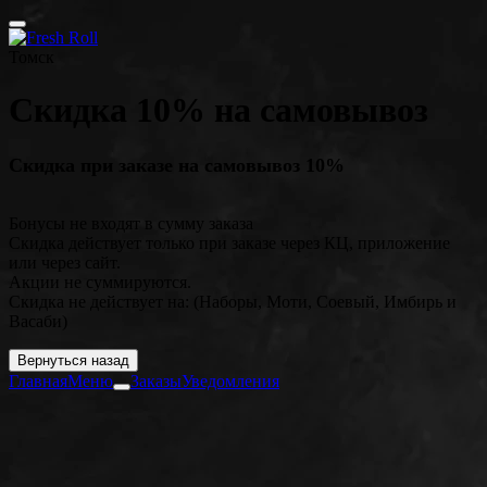
Томск
Скидка 10% на самовывоз
Скидка при заказе на самовывоз 10%
Бонусы не входят в сумму заказа
Скидка действует только при заказе через КЦ, приложение
или через сайт.
Акции не суммируются.
Скидка не действует на: (Наборы, Моти, Соевый, Имбирь и
Васаби)
Вернуться назад
Главная
Меню
Заказы
Уведомления