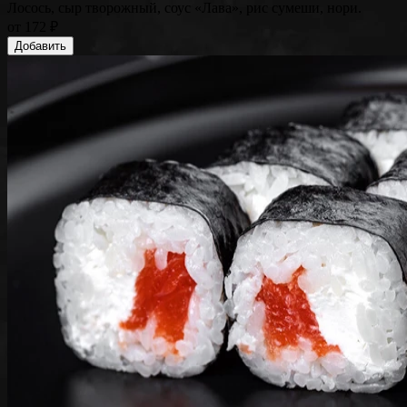
Лосось, сыр творожный, соус «Лава», рис сумеши, нори.
от
172 ₽
Добавить