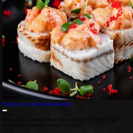
Ролл в угре с лососем и киви 8 шт
259 г
Угорь, лосось, творожный сыр, киви, соус Спайси, икра
малиновая, украшается микрозеленью.
550 ₽