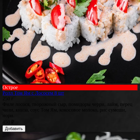
Острое
Ролл Том Ям с Лососем 8 шт
250 г
Филе лосося, творожный сыр, помидоры черри, лайм, перец
чили, кинза, соус Том Ям, кокосовое молоко, рис сумеши,
нори.
450 ₽
Добавить