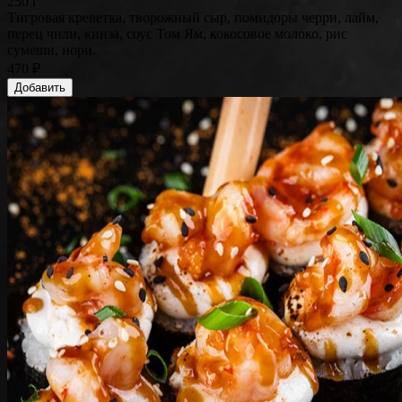
250 г
Тигровая креветка, творожный сыр, помидоры черри, лайм,
перец чили, кинза, соус Том Ям, кокосовое молоко, рис
сумеши, нори.
470 ₽
Добавить