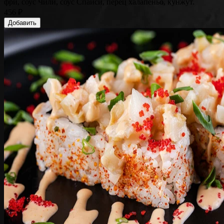
фри, соус Чили, соус Спайси, перец халапеньо, кунжут.
456 ₽
Добавить