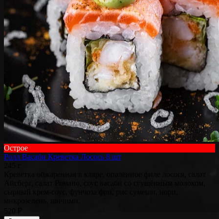
Острое
Ролл Васаби Креветка Лосось 8 шт
245 г
Креветка обжаренная в кляре, опалённое филе лосося, салат
Айсберг, салат Романо, соус васаби со сгущённым молоком,
сырный крем-соус, фунчоза фри, рис сумеши, нори,
микрозелень, шичими.
520 ₽