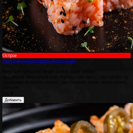
Острое
Ролл Тар-тар Гребешок Лосось 8 шт
270 г
Морской гребешок, филе лосося, икра тобико
оранжевая,творожный сыр, огурец, соус шисо, соус васаби со
сгущёным молоком, кунжут, рис сумеши, нори, микрозелень,
шичими.
650 ₽
Добавить