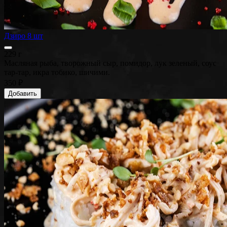
Дзиро 8 шт
229 г
Масляная рыба, творожный сыр, помидор, лук зеленый, соус
тар-тар, икра тобико, шичими.
350 ₽
Добавить