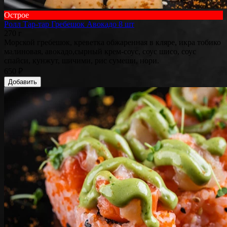
Острое
Ролл Тар-тар Гребешок Авокадо 8 шт
270 г
Морской гребешок, креветка обжаренная в кляре, икра тобико
малиновая, авокадо,сырный крем-соус, соус шисо, соус
спайси, кунжут, шичими, рис сумеши, нори.
650 ₽
Добавить