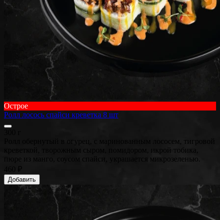
Острое
Ролл лосось спайси креветка 8 шт
300 г
Ролл обернутый в огурец, с маринованным лососем, тигровой
креветкой, творожным сыром, помидором, икрой тобика,
пюре из манго, соусом спайси, украшается микрозеленью.
460 ₽
Добавить