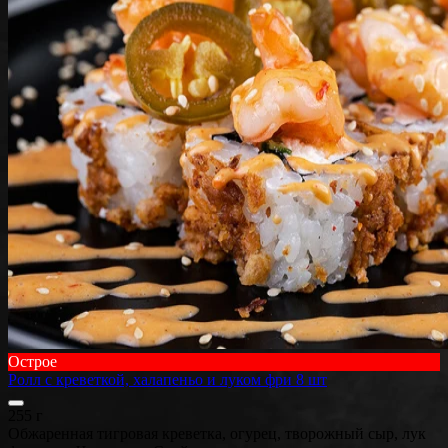
Острое
Ролл с креветкой, халапеньо и луком фри 8 шт
255 г
Обжаренная тигровая креветка, огурец, творожный сыр, лук