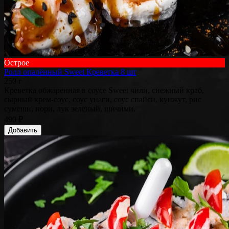
Острое
Ролл опалённый Sweet Креветка 8 шт
250 г
Креветка обжаренная в соусе Sweet чили, снежный краб,
сырный крем-соус, соус унаги, соус спайси, кунжут, рис
сумеши, нори, лук зеленый, шичими.
490 ₽
Добавить