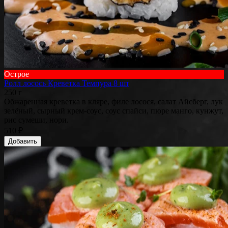
Острое
Ролл лосось Креветка Темпура 8 шт
250 г
Обжаренная креветка в кляре, филе лосося, салат Айсберг, лук
зелёный, сырный крем-соус, соус спайси, пюре манго, кунжут,
рис сумеши, нори.
510 ₽
Добавить