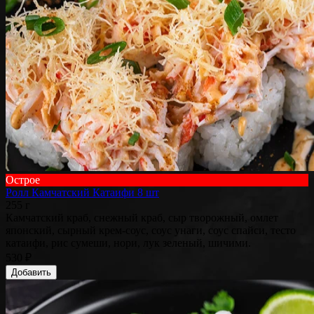
Острое
Ролл Камчатский Катаифи 8 шт
255 г
Камчатский краб, снежный краб, сыр творожный, омлет
японский, сырный крем-соус, соус унаги, соус спайси, тесто
катаифи, рис сумеши, нори, лук зеленый, шичими.
530 ₽
Добавить