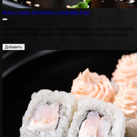
Ролл с угрем, чеддером и луком фри 8 шт
229 г
Опаленный ролл, угорь, творожный сыр, лук фри, сыр чеддер,
соус тар-тар, соус унаги, кунжут, украшается микрозеленью.
395 ₽
Добавить