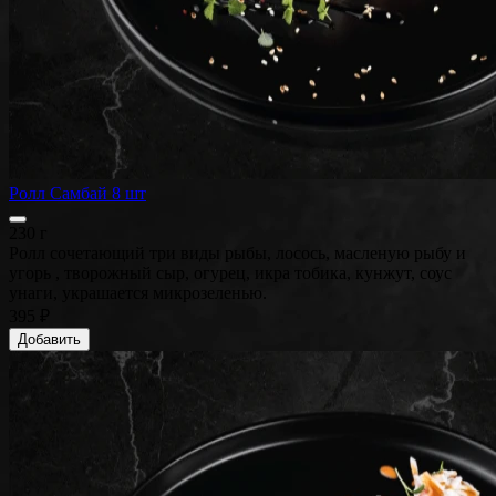
Ролл Самбай 8 шт
230 г
Ролл сочетающий три виды рыбы, лосось, масленую рыбу и
угорь , творожный сыр, огурец, икра тобика, кунжут, соус
унаги, украшается микрозеленью.
395 ₽
Добавить