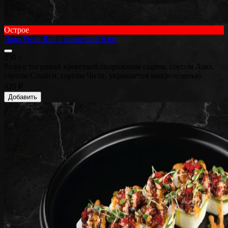
Острое
Лава Fresh Roll с креветкой 8 шт
250 г
Ролл с тигровой креветкой,творожным сыром, соусом Лава,
соусом Спайси, соусом Чили, украшается микрозеленью.
420 ₽
Добавить