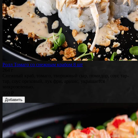
Ролл Томаго со снежным крабом 8 шт
264 г
Снежный краб, томаго, творожный сыр, помидор, соус тар-
тар, соус ореховый, лук фри, арахис, украшается
микрозеленью.
350 ₽
Добавить