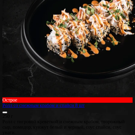
Острое
Ролл со снежным крабом и спайси 8 шт
250 г
Ролл с тигровой креветкой и снежным крабом, творожный
сыр, помидор, кунжут белый и черный, соус спайси, соус
унаги.