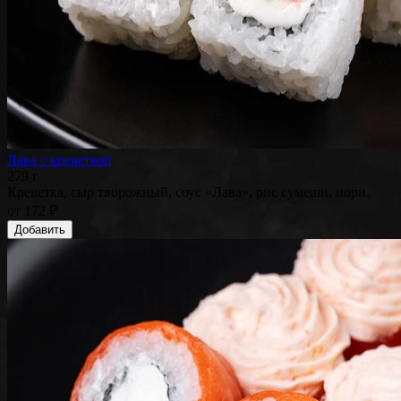
Лава с креветкой
279 г
Креветка, сыр творожный, соус «Лава», рис сумеши, нори.
от
172 ₽
Добавить