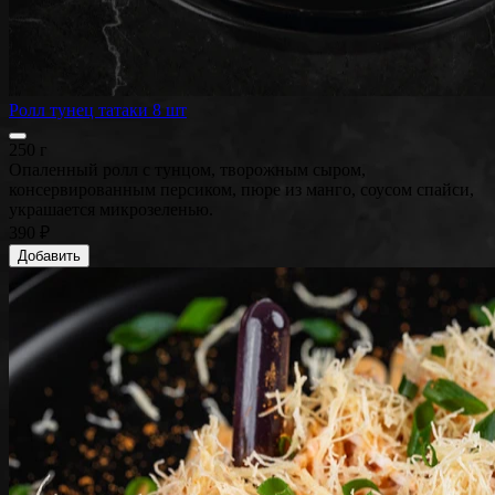
Ролл тунец татаки 8 шт
250 г
Опаленный ролл с тунцом, творожным сыром,
консервированным персиком, пюре из манго, соусом спайси,
украшается микрозеленью.
390 ₽
Добавить