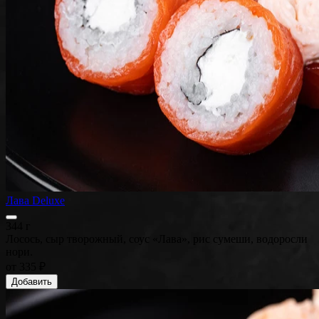
Лава Deluxe
344 г
Лосось, сыр творожный, соус «Лава», рис сумеши, водоросли
нори.
от
335 ₽
Добавить